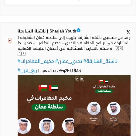
ناشئة الشارقة | Sharjah Youth
وفد من منتسبي ناشئة الشارقة يتوجه إلى سلطنة عُمان الشقيقة ل
لمشاركة في برنامج المغامرة والتحدي – مخيم المغامرات، ضمن رحل
ة مليئة بالتجارب الاستثنائية في أحضان الطبيعة العُمانية. 🇴🇲
🇦🇪
#ناشئة_الشارقة
#تحدي_عمان
#مخيم_المغامرات
#ربع_قرن
https://t.co/9Fij2FTOMS