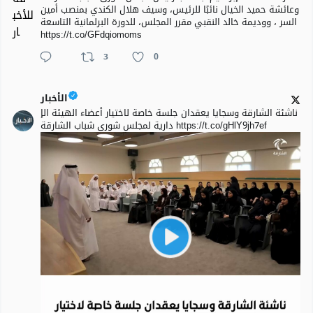
وعائشة حميد الخيال نائبًا للرئيس، وسيف هلال الكندي بمنصب أمين
السر ، ووديمة خالد النقبي مقرر المجلس، للدورة البرلمانية التاسعة
https://t.co/GFdqiomoms
3
0
الأخبار
ناشئة الشارقة وسجايا يعقدان جلسة خاصة لاختيار أعضاء الهيئة الإ
دارية لمجلس شورى شباب الشارقة https://t.co/gHlY9jh7ef