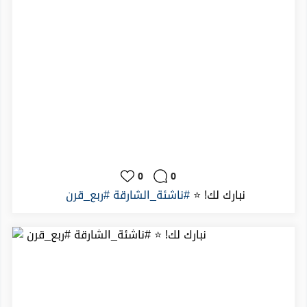
0
0
⁨ ⁨نبارك لك! ⭐️
#ناشئة_الشارقة
#ربع_قرن