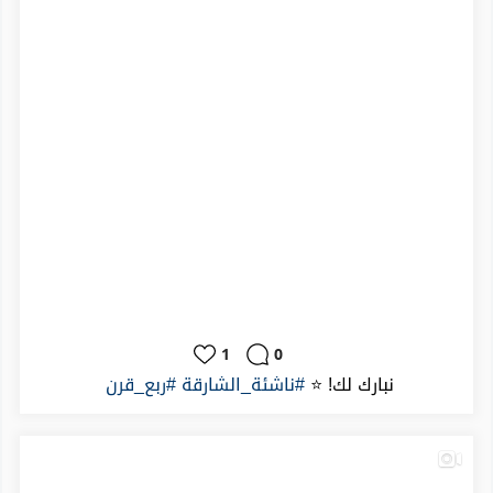
1
0
⁨ ⁨نبارك لك! ⭐️
#ناشئة_الشارقة
#ربع_قرن