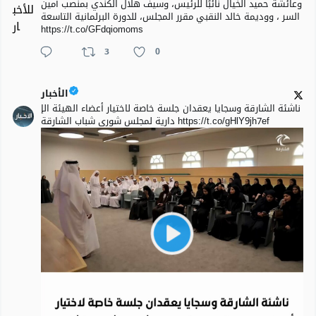
وعائشة حميد الخيال نائبًا للرئيس، وسيف هلال الكندي بمنصب أمين
السر ، ووديمة خالد النقبي مقرر المجلس، للدورة البرلمانية التاسعة
https://t.co/GFdqiomoms
3
0
الأخبار
ناشئة الشارقة وسجايا يعقدان جلسة خاصة لاختيار أعضاء الهيئة الإ
دارية لمجلس شورى شباب الشارقة https://t.co/gHlY9jh7ef