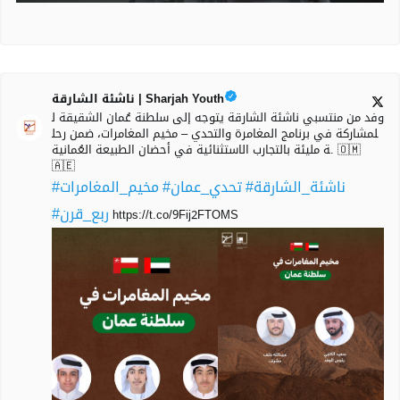
ناشئة الشارقة | Sharjah Youth
وفد من منتسبي ناشئة الشارقة يتوجه إلى سلطنة عُمان الشقيقة ل
لمشاركة في برنامج المغامرة والتحدي – مخيم المغامرات، ضمن رحل
ة مليئة بالتجارب الاستثنائية في أحضان الطبيعة العُمانية. 🇴🇲
🇦🇪
#ناشئة_الشارقة
#تحدي_عمان
#مخيم_المغامرات
#ربع_قرن
https://t.co/9Fij2FTOMS