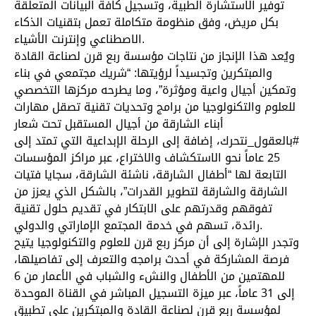
توفير الاستشارة الطبية، وتسجيل كافة البيانات المتعلقة
بكل مريض، وفق منظومة متكاملة تعمل بتقنيات الذكاء
الاصطناعي وإنترنت الأشياء.
ويُعد هذا الإنجاز من نتاجات مؤسسة ربع قرن لصناعة القادة
والمبتكرين وتجسيداً لرؤيتها: “شريك مجتمعي في بناء
وتمكين أجيال واعية ومؤثرة”، وما يطرحه مركزها التخصصي
للعلوم والتكنولوجيا من برامج وتحديات تقنية تصقل مهارات
أبناء الشارقة من أجيال المستقبل تحت شعار
#بالعقول_نتحرك، إضافة إلى الرحلة الإبداعية التي تمتد إلى
25 عاماً نحو الاستكشاف والاختراع، عبر مراكز المؤسسات
التابعة لها “أطفال الشارقة، ناشئة الشارقة، سجايا فتيات
الشارقة والشارقة لتطوير القدرات”، بالشكل الذي يعزز من
تفوقهم وقدرتهم على الابتكار في تقديم حلول تقنية
رائدة، تسهم في خدمة المجتمع الإماراتي والدولي.
وتجدر الإشارة إلى أن مركز ربع قرن للعلوم والتكنولوجيا يتيح
فرصة المشاركة في أحدث برامجه والتعرف إلى تفاصيلها،
للمهتمين من الأطفال والنشء والشباب في الأعمار من 6
إلى 31 عاماً، عبر ميزة التسجيل المباشر في القناة الموحدة
لمؤسسة ربع قرن لصناعة القادة والمبتكرين على تطبيق