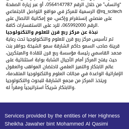
“واتساب” من خلال الرقم 0564147787، أو عبر زيارة الصفحة
الرسمية للمركز في مواقع التواصل الاجتماعي @rq_scitech
على منصتي إنستغرام وإكس، مع إمكانية الاتصال على
الرقم 065992000، للرد على الاستفسارات كافة.
نبذة عن مركز ربع قرن للعلوم والتكنولوجيا
تم تأسيس مركز ربع قرن للعلوم والتكنولوجيا تحت رعاية
قرينة صاحب السمو حاكم الشارقة سمو الشيخة جواهر بنت
محمد القاسمي رئيسة مؤسسة ربع قرن للقادة والمبتكرين،
حيث يفتح المركز أمام الأجيال الشابة بوابة استثنائية على
عالم الابتكار والتميز العلمي لاحتضان المواهب والعقول
الإماراتية الواعدة في مجالات العلوم والتكنولوجيا المتقدمة،
ويتخذ المركز من مجمع الشارقة للبحوث والتكنولوجيا
والابتكار شريكاً استراتيجياً ومقراً له.
Services provided by the entities of Her Highness
Sheikha Jawaher bint Mohammed Al Qasimi