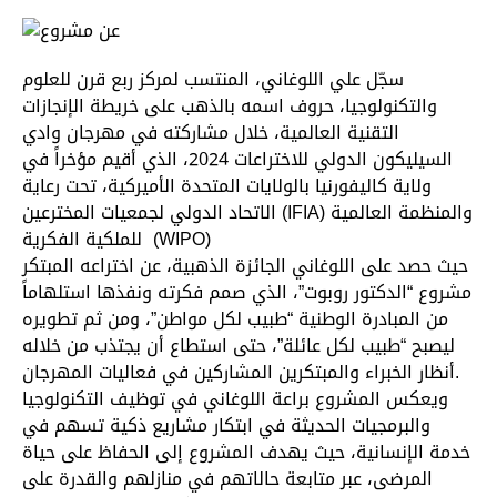
سجّل علي اللوغاني، المنتسب لمركز ربع قرن للعلوم
والتكنولوجيا، حروف اسمه بالذهب على خريطة الإنجازات
التقنية العالمية، خلال مشاركته في مهرجان وادي
السيليكون الدولي للاختراعات 2024، الذي أقيم مؤخراً في
ولاية كاليفورنيا بالولايات المتحدة الأميركية، تحت رعاية
الاتحاد الدولي لجمعيات المخترعين (IFIA) والمنظمة العالمية
للملكية الفكرية (WIPO)
حيث حصد على اللوغاني الجائزة الذهبية، عن اختراعه المبتكر
مشروع “الدكتور روبوت”، الذي صمم فكرته ونفذها استلهاماً
من المبادرة الوطنية “طبيب لكل مواطن”، ومن ثم تطويره
ليصبح “طبيب لكل عائلة”، حتى استطاع أن يجتذب من خلاله
أنظار الخبراء والمبتكرين المشاركين في فعاليات المهرجان.
ويعكس المشروع براعة اللوغاني في توظيف التكنولوجيا
والبرمجيات الحديثة في ابتكار مشاريع ذكية تسهم في
خدمة الإنسانية، حيث يهدف المشروع إلى الحفاظ على حياة
المرضى، عبر متابعة حالاتهم في منازلهم والقدرة على